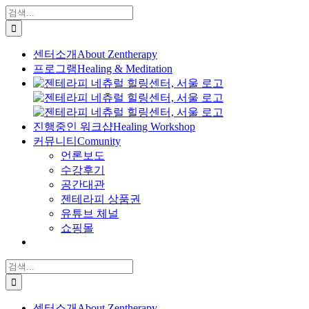
콘
검
텐
색:
츠
센터소개
About Zentherapy
로
프로그램
Healing & Meditation
건
너
뛰
기
진행중인 워크샵
Healing Workshop
커뮤니티
Comunity
언론보도
수강후기
공간대관
젠테라피 상품권
유튜브 체널
쇼핑몰
검
색:
센터소개
About Zentherapy