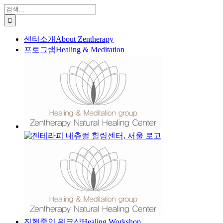
콘
검
텐
색:
츠
센터소개
About Zentherapy
로
프로그램
Healing & Meditation
건
너
뛰
기
진행중인 워크샵
Healing Workshop