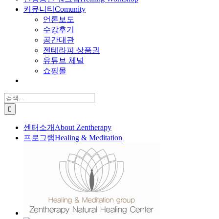
커뮤니티
Comunity
언론보도
수강후기
공간대관
젠테라피 상품권
유튜브 체널
쇼핑몰
검
색:
센터소개
About Zentherapy
프로그램
Healing & Meditation