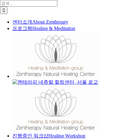
콘
검
텐
색:
츠
센터소개
About Zentherapy
로
프로그램
Healing & Meditation
건
너
뛰
기
진행중인 워크샵
Healing Workshop