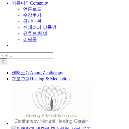
커뮤니티
Comunity
언론보도
수강후기
공간대관
젠테라피 상품권
유튜브 체널
쇼핑몰
검
색:
센터소개
About Zentherapy
프로그램
Healing & Meditation