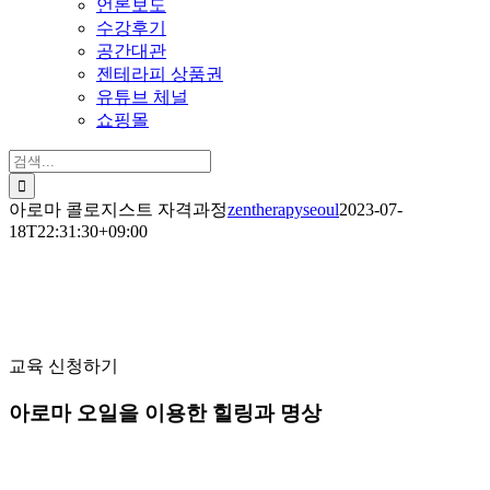
언론보도
수강후기
공간대관
젠테라피 상품권
유튜브 체널
쇼핑몰
검
색:
아로마 콜로지스트 자격과정
zentherapyseoul
2023-07-
18T22:31:30+09:00
아로마 콜로지스트 자격과
정
교육 신청하기
아로마 오일을 이용한 힐링과 명상