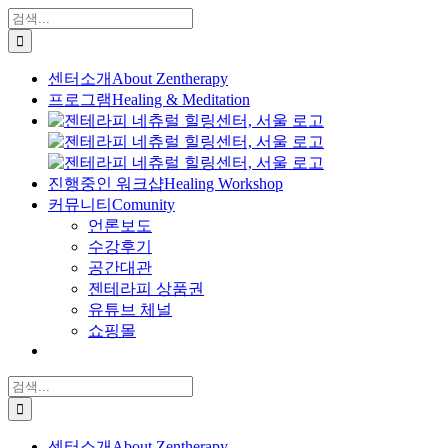
콘
검
텐
색:
츠
센터소개
About Zentherapy
로
프로그램
Healing & Meditation
건
너
뛰
기
진행중인 워크샵
Healing Workshop
커뮤니티
Comunity
언론보도
수강후기
공간대관
젠테라피 상품권
유튜브 체널
쇼핑몰
검
색:
센터소개
About Zentherapy