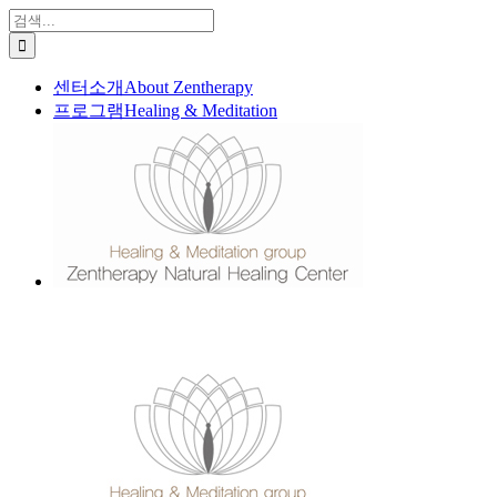
콘
검
텐
색:
츠
센터소개
About Zentherapy
로
프로그램
Healing & Meditation
건
너
뛰
기